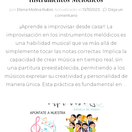
por
Elena Molina Rubio
Actualizado el
13/11/2023
Deja un
en
comentario
Curso
¡¡Aprende a improvisar desde casa!! La
Online
de
improvisación en los instrumentos melódicos es
Improvisación
una habilidad musical que va más allá de
para
Instrumentos
simplemente tocar las notas correctas. Implica la
Melódicos
capacidad de crear música en tiempo real, sin
una partitura preestablecida, permitiendo a los
músicos expresar su creatividad y personalidad de
manera única. Esta práctica es fundamental en …