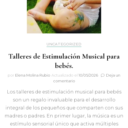
UNCATEGORIZED
Talleres de Estimulación Musical para
bebés.
por
Elena Molina Rubio
Actualizado el
10/05/2026
Deja un
en
comentario
Talleres
Los talleres de estimulación musical para bebés
de
Estimulación
son un regalo invaluable para el desarrollo
Musical
integral de los pequeños que comparten con sus
para
bebés.
madres o padres. En primer lugar, la música es un
estímulo sensorial único que activa múltiples