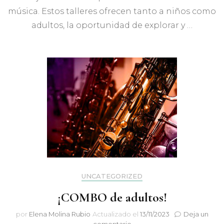
música. Estos talleres ofrecen tanto a niños como
adultos, la oportunidad de explorar y …
UNCATEGORIZED
¡COMBO de adultos!
por
Elena Molina Rubio
Actualizado el
13/11/2023
Deja un
en