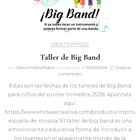
UNCATEGORIZED
Taller de Big Band
por
Elena Molina Rubio
Actualizado el
10/05/2026
Deja un
en
comentario
Taller
Estas son las fechas de los talleres de Big Band
de
Big
para niños del primer trimestre 25/26. Apúntate
Band
aquí:
https://www.enclavecreativa.com/producto/improvis
escuela-de-musica/ El taller de big band es una
emocionante y educativa forma de introducir a
los jóvenes en el apasionante mundo de la